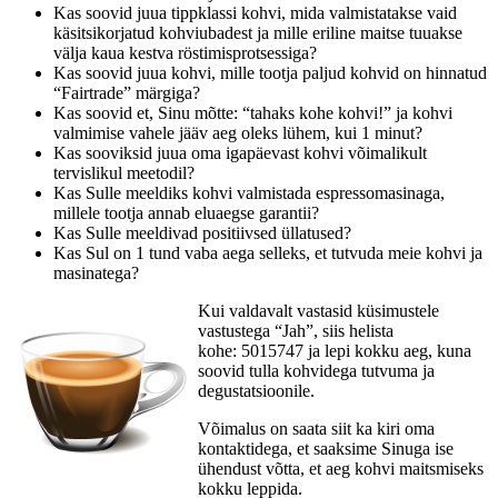
Kas soovid juua tippklassi kohvi, mida valmistatakse vaid
käsitsikorjatud kohviubadest ja mille eriline maitse tuuakse
välja kaua kestva röstimisprotsessiga?
Kas soovid juua kohvi, mille tootja paljud kohvid on hinnatud
“Fairtrade” märgiga?
Kas soovid et, Sinu mõtte: “tahaks kohe kohvi!” ja kohvi
valmimise vahele jääv aeg oleks lühem, kui 1 minut?
Kas sooviksid juua oma igapäevast kohvi võimalikult
tervislikul meetodil?
Kas Sulle meeldiks kohvi valmistada espressomasinaga,
millele tootja annab eluaegse garantii?
Kas Sulle meeldivad positiivsed üllatused?
Kas Sul on 1 tund vaba aega selleks, et tutvuda meie kohvi ja
masinatega?
Kui valdavalt vastasid küsimustele
vastustega “Jah”, siis helista
kohe: 5015747 ja lepi kokku aeg, kuna
soovid tulla kohvidega tutvuma ja
degustatsioonile.
Võimalus on saata siit ka kiri oma
kontaktidega, et saaksime Sinuga ise
ühendust võtta, et aeg kohvi maitsmiseks
kokku leppida.