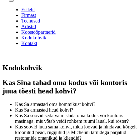
Esileht
Firmast
Teenused
Artistid
Koostööpartnerid
Kodukohvik
Kontakt
Kodukohvik
Kas Sina tahad oma kodus või kontoris
juua tõesti head kohvi?
Kas Sa armastad oma hommikust kohvi?
Kas Sa armastad head kohvi?
Kas Sa soovid seda valmistada oma kodus või kontoris
masinaga, mis võtab veidi rohkem ruumi laual, kui röster?
Kas soovid juua sama kohvi, mida joovad ja hindavad kõrgelt
kroonitud pead, riigijuhid ja Michelini tärnidega pärjatud
restoranide omanikud ja kliendid?